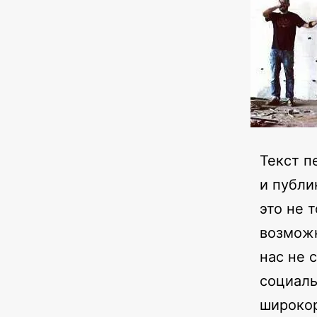
Текст п
и публи
это не 
возможн
нас не 
социаль
широкор