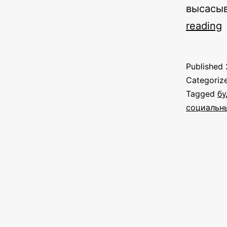
высасы
reading
Published
в
Categoriz
Tagged
б
социальн
с