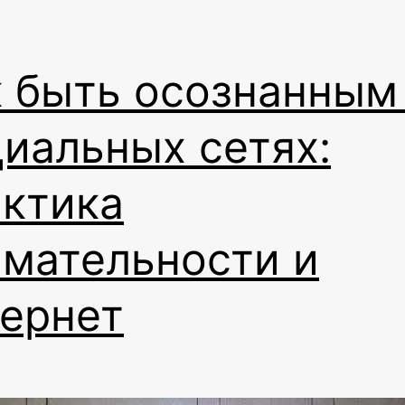
 быть осознанным
иальных сетях:
актика
имательности и
тернет