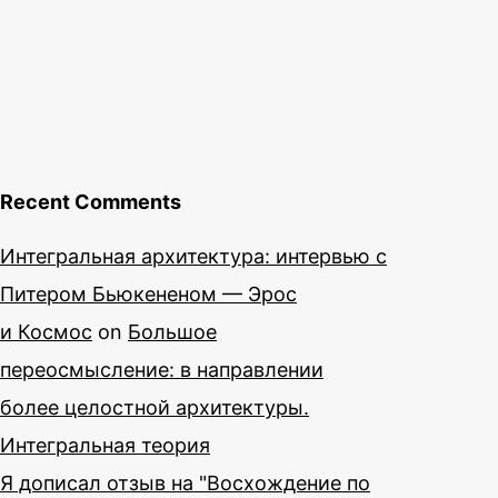
Recent Comments
Интегральная архитектура: интервью с
Питером Бьюкененом — Эрос
и Космос
on
Большое
переосмысление: в направлении
более целостной архитектуры.
Интегральная теория
Я дописал отзыв на "Восхождение по