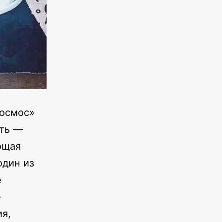
Космос»
еть —
ющая
один из
е
е
я,