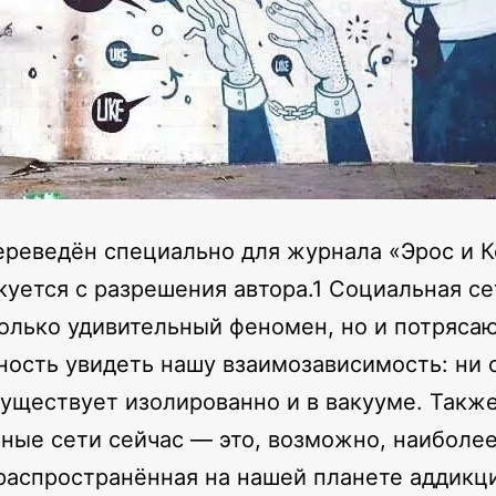
ереведён специально для журнала «Эрос и 
куется с разрешения автора.1 Социальная с
только удивительный феномен, но и потряса
ость увидеть нашу взаимозависимость: ни 
существует изолированно и в вакууме. Такж
ные сети сейчас — это, возможно, наиболе
аспространённая на нашей планете аддикци