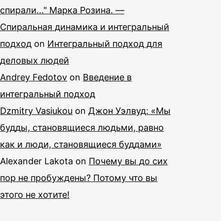
спирали…" Марка Розина. —
Спиральная динамика и интегральный
подход
on
Интегральный подход для
деловых людей
Andrey Fedotov
on
Введение в
интегральный подход
Dzmitry Vasiukou
on
Джон Уэлвуд: «Мы
будды, становящиеся людьми, равно
как и люди, становящиеся буддами»
Alexander Lakota
on
Почему вы до сих
пор не пробуждены? Потому что вы
этого не хотите!