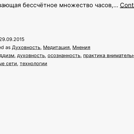
вающая бессчётное множество часов,…
Cont
Как
быть
осознанным
29.09.2015
ed as
Духовность
,
Медитация
,
Мнения
социальных
уддизм
,
духовность
,
осознанность
,
практика вниматель
ые сети
,
технологии
етях:
практика
внимательности
и
интернет