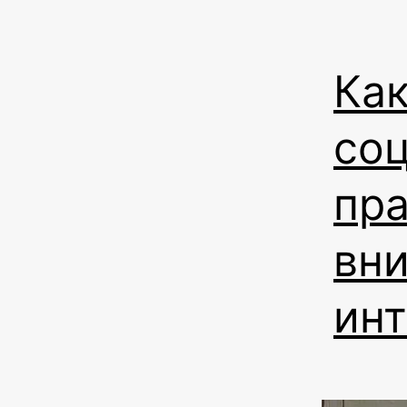
Как
соц
пр
вн
ин