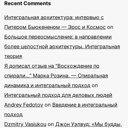
Recent Comments
Интегральная архитектура: интервью с
Питером Бьюкененом — Эрос и Космос
on
Большое переосмысление: в направлении
более целостной архитектуры. Интегральная
теория
Я дописал отзыв на "Восхождение по
спирали…" Марка Розина. — Спиральная
динамика и интегральный подход
on
Интегральный подход для деловых людей
Andrey Fedotov
on
Введение в интегральный
подход
Dzmitry Vasiukou
on
Джон Уэлвуд: «Мы будды,