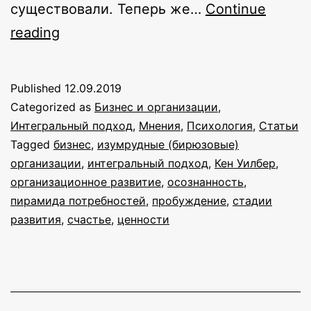
существовали. Теперь же…
Continue
Бирюзовое
reading
счастье
и
Published
12.09.2019
ресепшен
Categorized as
Бизнес и организации
,
Интегральный подход
,
Мнения
,
Психология
,
Статьи
Tagged
бизнес
,
изумрудные (бирюзовые)
организации
,
интегральный подход
,
Кен Уилбер
,
организационное развитие
,
осознанность
,
пирамида потребностей
,
пробуждение
,
стадии
развития
,
счастье
,
ценности