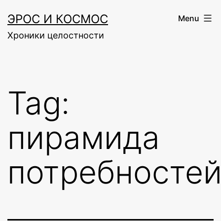
Skip
ЭРОС И КОСМОС
Menu
to
Хроники целостности
content
Tag:
пирамида
потребносте