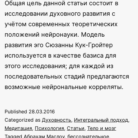
Общая цель данной статьи состоит в
исследовании духовного развития с
учётом современных теоретических
положений нейронауки. Модель
развития эго Сюзанны Кук-Гройтер
используется в качестве базиса для
этого исследования; для каждой из
последовательных стадий предлагаются
возможные нейрональные корреляты.
Published
28.03.2016
Categorized as
Духовность
,
Интегральный подход
,
Медитация
,
Психология
,
Статьи
,
Тело и мозг
Tagged
Абрахам Маслоу
,
бессознательное
,