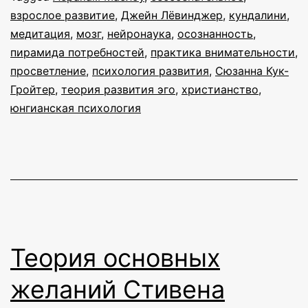
взрослое развитие
,
Джейн Лёвинджер
,
кундалини
,
медитация
,
мозг
,
нейронаука
,
осознанность
,
пирамида потребностей
,
практика внимательности
,
просветление
,
психология развития
,
Сюзанна Кук-
Гройтер
,
теория развития эго
,
христианство
,
юнгианская психология
Теория основных
желаний Стивена