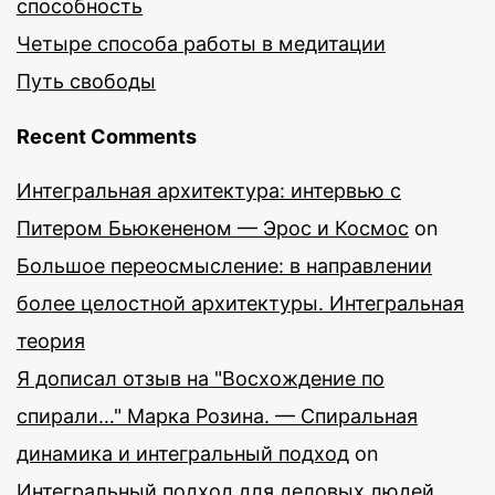
способность
Четыре способа работы в медитации
Путь свободы
Recent Comments
Интегральная архитектура: интервью с
Питером Бьюкененом — Эрос и Космос
on
Большое переосмысление: в направлении
более целостной архитектуры. Интегральная
теория
Я дописал отзыв на "Восхождение по
спирали…" Марка Розина. — Спиральная
динамика и интегральный подход
on
Интегральный подход для деловых людей