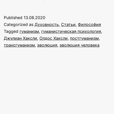
Published
13.08.2020
Categorized as
Духовность
,
Статьи
,
Философия
Tagged
гуманизм
,
гуманистическая психология
,
Джулиан Хаксли
,
Олдос Хаксли
,
постгуманизм
,
трансгуманизм
,
эволюция
,
эволюция человека