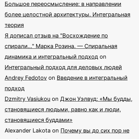
Большое переосмысление: в направлении
более целостной архитектуры. Интегральная
теория
Я дописал отзыв на "Восхождение по
спирали…" Марка Розина. — Спиральная
динамика и интегральный подход
on
Интегральный подход для деловых людей
Andrey Fedotov
on
Введение в интегральный
подход
Dzmitry Vasiukou
on
Джон Уэлвуд: «Мы будды,
становящиеся людьми, равно как и люди,
становящиеся буддами»
Alexander Lakota
on
Почему вы до сих пор не