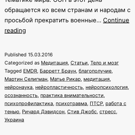
обращается ко всем странам и народам с
просьбой прекратить военные…
Continue
Мир
reading
изнутри:
как
Published
15.03.2016
медитация
Categorized as
Медитация
,
Статьи
,
Тело и мозг
и
Tagged
EMDR
,
Барретт Браун
,
благополучие
,
Мартин Селигман
,
Матье Рикар
,
медитация
,
нейротехнологии
нейронаука
,
нейропластичность
,
нейропсихология
,
изменят
осознанность
,
практика внимательности
,
мир?
психопрофилактика
,
психотравма
,
ПТСР
,
работа с
тенью
,
Ричард Дэвидсон
,
Стив Джобс
,
стресс
,
Украина