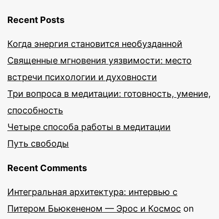
Recent Posts
Когда энергия становится необузданной
Священные мгновения уязвимости: место
встречи психологии и духовности
Три вопроса в медитации: готовность, умение,
способность
Четыре способа работы в медитации
Путь свободы
Recent Comments
Интегральная архитектура: интервью с
Питером Бьюкененом — Эрос и Космос
on