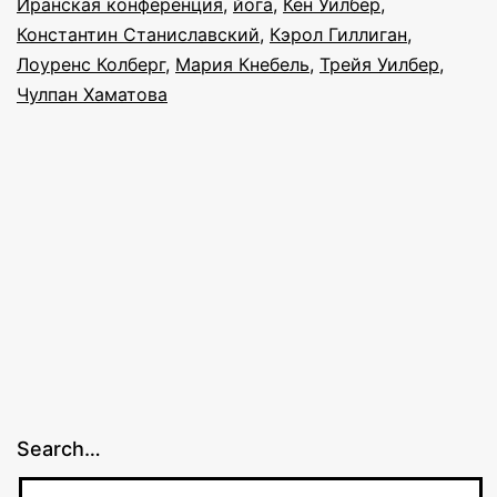
Иранская конференция
,
йога
,
Кен Уилбер
,
Константин Станиславский
,
Кэрол Гиллиган
конференции»
,
Лоуренс Колберг
,
Мария Кнебель
,
Трейя Уилбер
,
Чулпан Хаматова
Search…