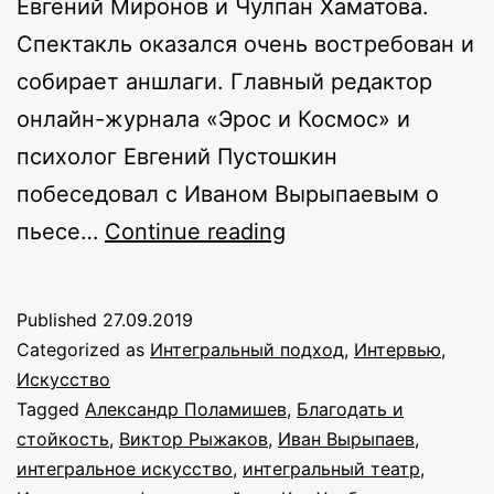
Евгений Миронов и Чулпан Хаматова.
Спектакль оказался очень востребован и
собирает аншлаги. Главный редактор
онлайн-журнала «Эрос и Космос» и
психолог Евгений Пустошкин
побеседовал с Иваном Вырыпаевым о
Беседа
пьесе…
Continue reading
Ивана
Вырыпаева
Published
27.09.2019
и
Categorized as
Интегральный подход
,
Интервью
,
Евгения
Искусство
Tagged
Александр Поламишев
,
Благодать и
Пустошкина
стойкость
,
Виктор Рыжаков
,
Иван Вырыпаев
,
об
интегральное искусство
,
интегральный театр
,
«Иранской