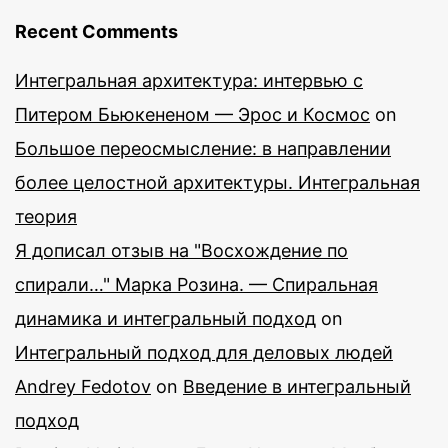
Recent Comments
Интегральная архитектура: интервью с
Питером Бьюкененом — Эрос и Космос
on
Большое переосмысление: в направлении
более целостной архитектуры. Интегральная
теория
Я дописал отзыв на "Восхождение по
спирали…" Марка Розина. — Спиральная
динамика и интегральный подход
on
Интегральный подход для деловых людей
Andrey Fedotov
on
Введение в интегральный
подход