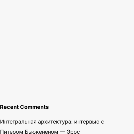
Recent Comments
Интегральная архитектура: интервью с
Питером Бьюкененом — Эрос