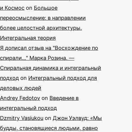
и Космос
on
Большое
переосмысление: в направлении
более целостной архитектуры.
Интегральная теория
Я дописал отзыв на "Восхождение по
спирали…" Марка Розина. —
Спиральная динамика и интегральный
подход
on
Интегральный подход для
деловых людей
Andrey Fedotov
on
Введение в
интегральный подход
Dzmitry Vasiukou
on
Джон Уэлвуд: «Мы
будды, становящиеся людьми, равно