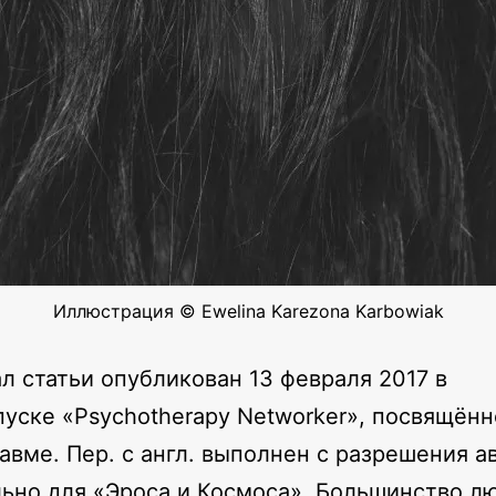
Иллюстрация © Ewelina Karezona Karbowiak
л статьи опубликован 13 февраля 2017 в
уске «Psychotherapy Networker», посвящён
авме. Пер. с англ. выполнен с разрешения а
ьно для «Эроса и Космоса». Большинство л