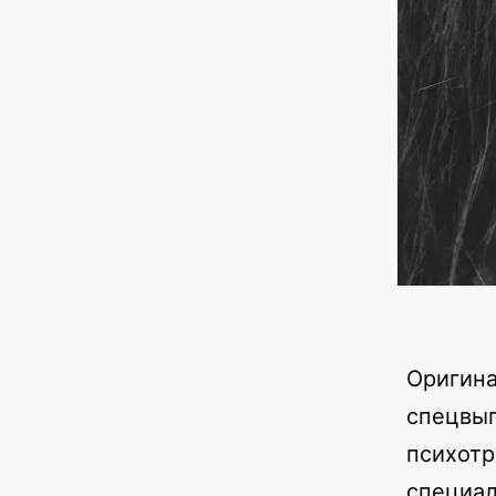
Оригина
спецвып
психотр
специал