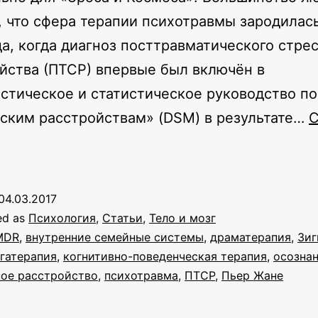
, что сфера терапии психотравмы зародилас
да, когда диагноз посттравматического стре
йства (ПТСР) впервые был включён в
стическое и статистическое руководство по
ским расстройствам» (DSM) в результате…
C
Эволюция
терапии
психотравмы
04.03.2017
ed as
Психология
,
Статьи
,
Тело и мозг
MDR
,
внутренние семейные системы
,
драматерапия
,
Зиг
гатерапия
,
когнитивно-поведенческая терапия
,
осозна
ное расстройство
,
психотравма
,
ПТСР
,
Пьер Жане