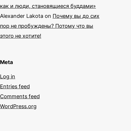
как и люди, становящиеся буддами»
Alexander Lakota
on
Почему вы до сих
пор не пробуждены? Потому что вы
этого не хотите!
Meta
Log in
Entries feed
Comments feed
WordPress.org