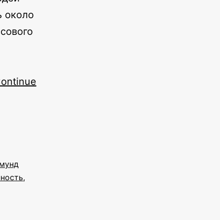
ь около
ссового
ontinue
мунд
нность
,