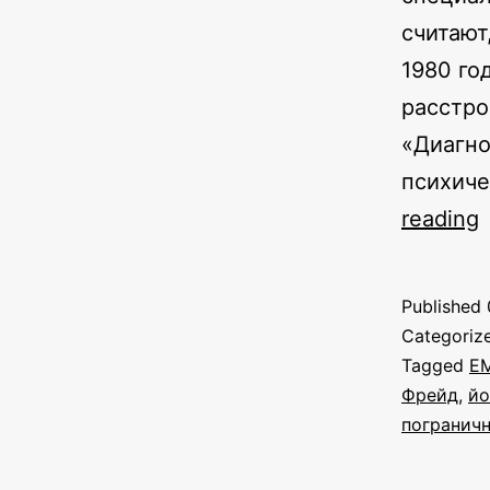
считают
1980 го
расстро
«Диагно
психиче
reading
Published
Categoriz
Tagged
E
Фрейд
,
йо
погранич