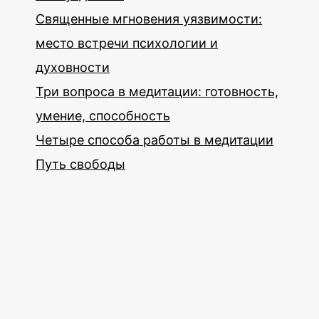
Священные мгновения уязвимости:
место встречи психологии и
духовности
Три вопроса в медитации: готовность,
умение, способность
Четыре способа работы в медитации
Путь свободы