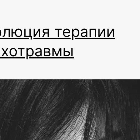
олюция терапии
ихотравмы