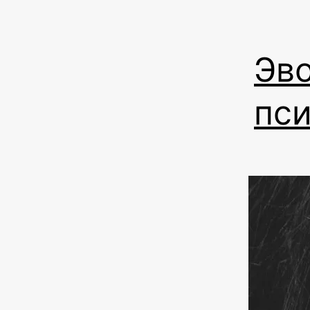
Эв
пс