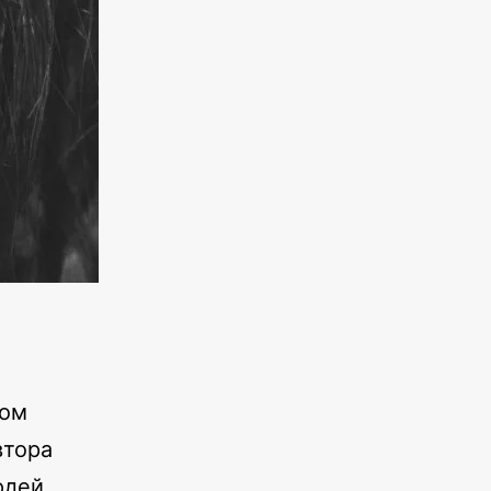
ном
втора
юдей