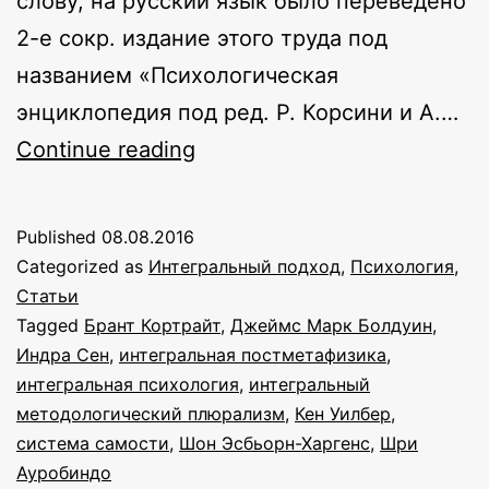
слову, на русский язык было переведено
2-е сокр. издание этого труда под
названием «Психологическая
энциклопедия под ред. Р. Корсини и А.…
Интегральная
Continue reading
психология
(Психологическая
Published
08.08.2016
энциклопедия
Categorized as
Интегральный подход
,
Психология
,
Корсини)
Статьи
Tagged
Брант Кортрайт
,
Джеймс Марк Болдуин
,
Индра Сен
,
интегральная постметафизика
,
интегральная психология
,
интегральный
методологический плюрализм
,
Кен Уилбер
,
система самости
,
Шон Эсбьорн-Харгенс
,
Шри
Ауробиндо