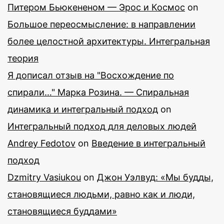
Питером Бьюкененом — Эрос и Космос
on
Большое переосмысление: в направлении
более целостной архитектуры. Интегральная
теория
Я дописал отзыв на "Восхождение по
спирали…" Марка Розина. — Спиральная
динамика и интегральный подход
on
Интегральный подход для деловых людей
Andrey Fedotov
on
Введение в интегральный
подход
Dzmitry Vasiukou
on
Джон Уэлвуд: «Мы будды,
становящиеся людьми, равно как и люди,
становящиеся буддами»