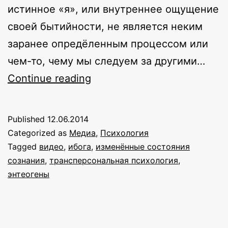
истинное «я», или внутреннее ощущение
своей бытийности, не является неким
заранее опредёленным процессом или
чем-то, чему мы следуем за другими…
Ибога:
Continue reading
встреча
с
Published
12.06.2014
Божественным
Categorized as
Медиа
,
Психология
Tagged
видео
,
ибога
,
изменённые состояния
сознания
,
трансперсональная психология
,
энтеогены