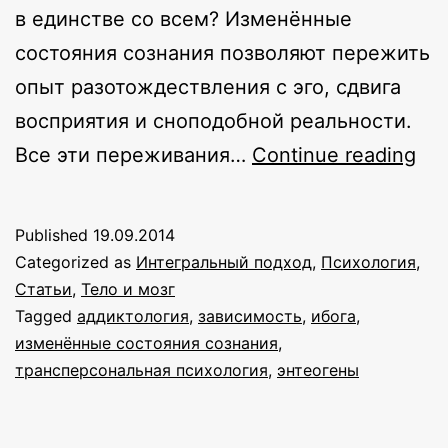
в единстве со всем? Изменённые
состояния сознания позволяют пережить
опыт разотождествления с эго, сдвига
восприятия и сноподобной реальности.
Ин
Все эти переживания…
Continue reading
по
к
Published
19.09.2014
иб
Categorized as
Интегральный подход
,
Психология
,
те
Статьи
,
Тело и мозг
Tagged
аддиктология
,
зависимость
,
ибога
,
и
изменённые состояния сознания
,
ле
трансперсональная психология
,
энтеогены
на