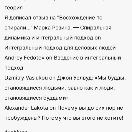
теория
Я дописал отзыв на "Восхождение по
спирали…" Марка Розина. — Спиральная
динамика и интегральный подход
on
Интегральный подход для деловых людей
Andrey Fedotov
on
Введение в интегральный
подход
Dzmitry Vasiukou
on
Джон Уэлвуд: «Мы будды,
становящиеся людьми, равно как и люди,
становящиеся буддами»
Alexander Lakota
on
Почему вы до сих пор не
пробуждены? Потому что вы этого не хотите!