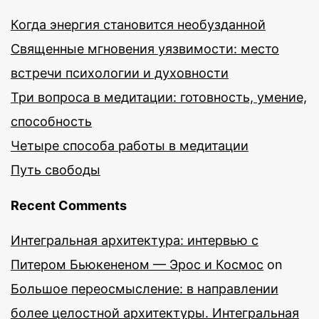
Когда энергия становится необузданной
Священные мгновения уязвимости: место
встречи психологии и духовности
Три вопроса в медитации: готовность, умение,
способность
Четыре способа работы в медитации
Путь свободы
Recent Comments
Интегральная архитектура: интервью с
Питером Бьюкененом — Эрос и Космос
on
Большое переосмысление: в направлении
более целостной архитектуры. Интегральная