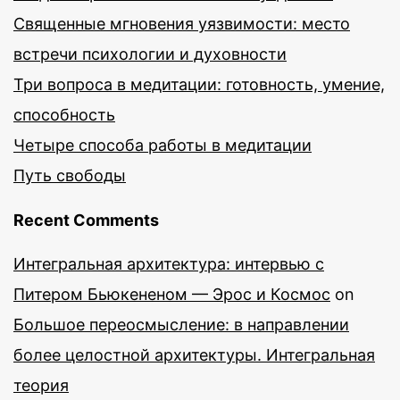
Священные мгновения уязвимости: место
встречи психологии и духовности
Три вопроса в медитации: готовность, умение,
способность
Четыре способа работы в медитации
Путь свободы
Recent Comments
Интегральная архитектура: интервью с
Питером Бьюкененом — Эрос и Космос
on
Большое переосмысление: в направлении
более целостной архитектуры. Интегральная
теория