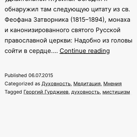
обнаружил там следующую цитату из св.
Феофана Затворника (1815–1894), монаха
и канонизированного святого Русской
православной церкви: Надобно из головы
Погруже
сойти в сердце.…
Continue reading
в
сердце
Published
06.07.2015
Categorized as
Духовность
,
Медитация
,
Мнения
Tagged
Георгий Гурджиев
,
духовность
,
мистицизм