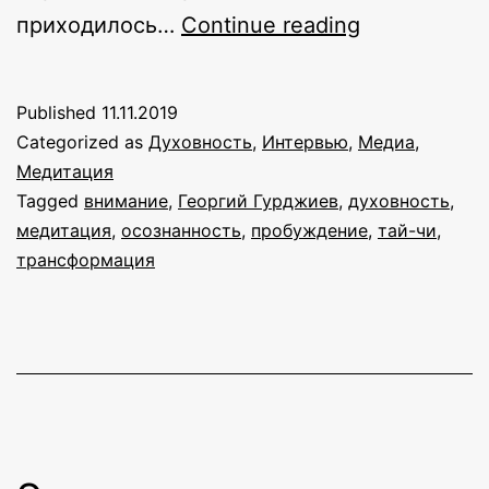
Алан
приходилось…
Continue reading
Франсис:
«Если
Published
11.11.2019
мы
Categorized as
Духовность
,
Интервью
,
Медиа
,
не
Медитация
Tagged
внимание
,
Георгий Гурджиев
,
духовность
,
начинаем
медитация
,
осознанность
,
пробуждение
,
тай-чи
,
с
трансформация
себя,
мы
начинаем
с
иллюзии»