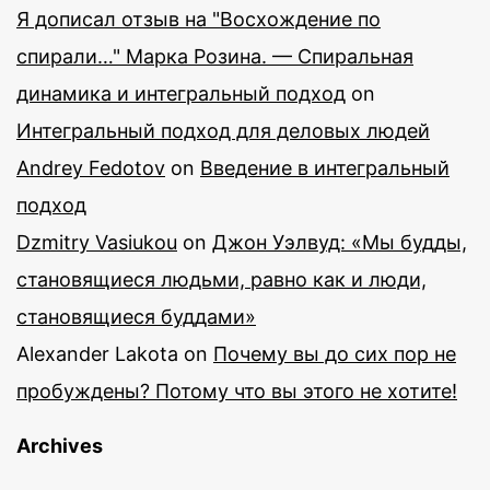
Я дописал отзыв на "Восхождение по
спирали…" Марка Розина. — Спиральная
динамика и интегральный подход
on
Интегральный подход для деловых людей
Andrey Fedotov
on
Введение в интегральный
подход
Dzmitry Vasiukou
on
Джон Уэлвуд: «Мы будды,
становящиеся людьми, равно как и люди,
становящиеся буддами»
Alexander Lakota
on
Почему вы до сих пор не
пробуждены? Потому что вы этого не хотите!
Archives