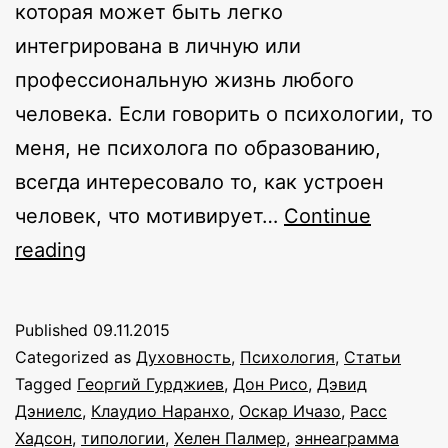
которая может быть легко
интегрирована в личную или
профессиональную жизнь любого
человека. Если говорить о психологии, то
меня, не психолога по образованию,
всегда интересовало то, как устроен
человек, что мотивирует…
Continue
Эннеаграмма
reading
личности:
целостная
Published
09.11.2015
модель
Categorized as
Духовность
,
Психология
,
Статьи
трансформации
Tagged
Георгий Гурджиев
,
Дон Рисо
,
Дэвид
Дэниелс
,
Клаудио Наранхо
,
Оскар Ичазо
,
Расс
и
Хадсон
,
типологии
,
Хелен Палмер
,
эннеаграмма