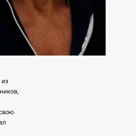
 из
ников,
 свою
ал