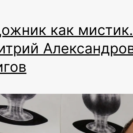
ожник как мистик.
итрий Александро
игов