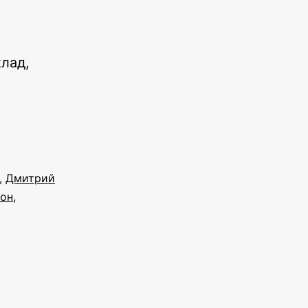
лад,
,
Дмитрий
он
,