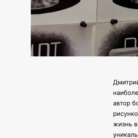
Дмитрий
наиболе
автор б
рисунко
жизнь в
уникаль