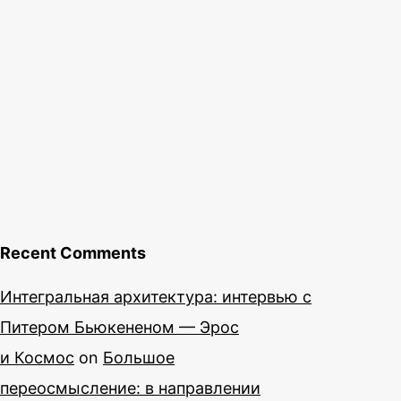
Recent Comments
Интегральная архитектура: интервью с
Питером Бьюкененом — Эрос
и Космос
on
Большое
переосмысление: в направлении