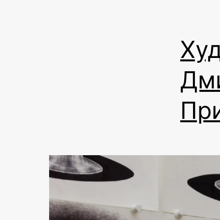
Худ
Дм
Пр