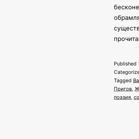
бесконе
обрамл
существ
прочит
Published
Categoriz
Tagged
Ва
Пригов
,
Ж
поэзия
,
с