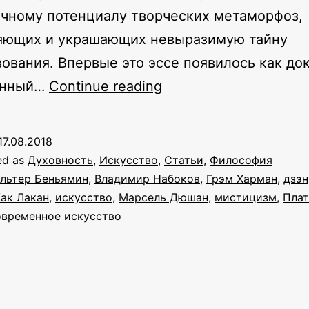
чному потенциалу творческих метаморфоз,
яющих и украшающих невыразимую тайну
ования. Впервые это эссе появилось как док
Художник
анный…
Continue reading
как
мистик.
17.08.2018
Дмитрий
ed as
Духовность
,
Искусство
,
Статьи
,
Философия
Александрович
льтер Беньямин
,
Владимир Набоков
,
Грэм Харман
,
дзэн
ак Лакан
,
искусство
,
Марсель Дюшан
,
мистицизм
,
Плат
Пригов
овременное искусство