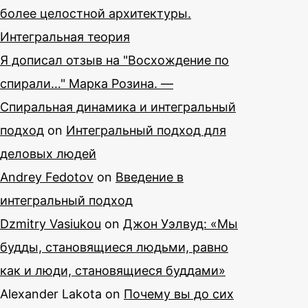
более целостной архитектуры.
Интегральная теория
Я дописал отзыв на "Восхождение по
спирали…" Марка Розина. —
Спиральная динамика и интегральный
подход
on
Интегральный подход для
деловых людей
Andrey Fedotov
on
Введение в
интегральный подход
Dzmitry Vasiukou
on
Джон Уэлвуд: «Мы
будды, становящиеся людьми, равно
как и люди, становящиеся буддами»
Alexander Lakota
on
Почему вы до сих