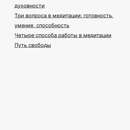
духовности
Три вопроса в медитации: готовность,
умение, способность
Четыре способа работы в медитации
Путь свободы