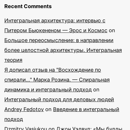
Recent Comments
Интегральная архитектура: интервью с
Питером Бьюкененом — Эрос и Космос
on
Большое переосмысление: в направлении
более целостной архитектуры. Интегральная
теория
Я дописал отзыв на "Восхождение по
спирали…" Марка Розина. — Спиральная
динамика и интегральный подход
on
Интегральный подход для деловых людей
Andrey Fedotov
on
Введение в интегральный
подход
Dzmitry Vasiukou
on
Джон Уэлвуд: «Мы будды,