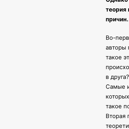
теория 
причин.
Во-перв
авторы 
такое э
происхо
в друга
Самые и
которых
такое п
Вторая 
теорети