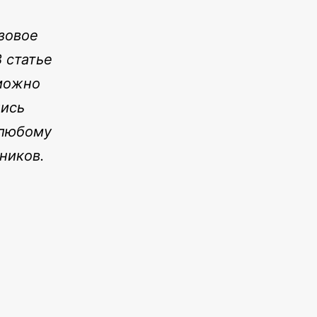
азовое
 статье
 можно
лись
 любому
ников.