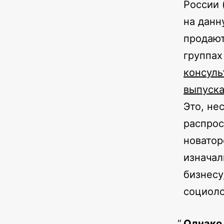
России 
на данн
продают
группах
консуль
выпуск
Это, не
распрос
новатор
изначал
бизнесу
социоло
Однако