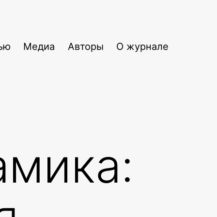
ью
Медиа
Авторы
О журнале
амика:
я