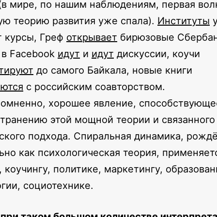
(в мире, по нашим наблюдениям, первая во
ую теорию развития уже спала).
Институты
у
 курсы, Греф
открывает
бирюзовые Сбербан
 в Facebook
идут
и
идут
дискуссии, коучи
тируют
до самого Байкала, новые книги
аются
с российским соавторством.
сомненно, хорошее явление, способствующе
транению этой мощной теории и связанного 
ского подхода. Спиральная динамика, рожд
ьно как психологическая теория, применяет
, коучингу, политике, маркетингу, образован
гии, социотехнике.
 при таком большом количестве интерпрет