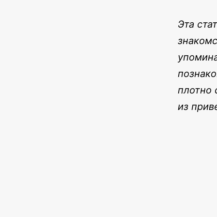
Эта ста
знакомс
упомина
познако
плотно 
из прив