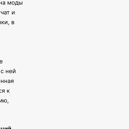
лна моды
чат и
ки, в
е
с ней
ённая
ся к
ию,
аций