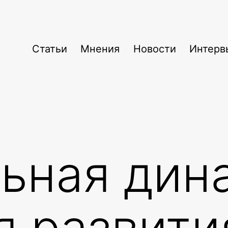
Статьи
Мнения
Новости
Интерв
ьная дин
я развити