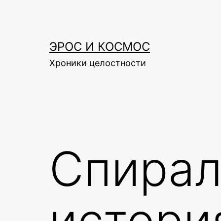
Skip
to
content
ЭРОС И КОСМОС
Хроники целостности
Спирал
истори