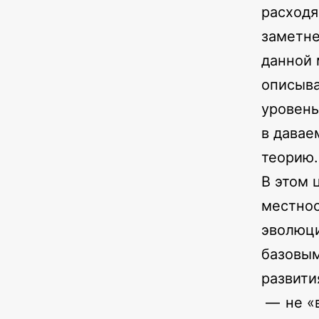
расходя
заметне
данной 
описыва
уровень
в давае
теорию.
В этом 
местнос
эволюци
базовым
развити
— не «в