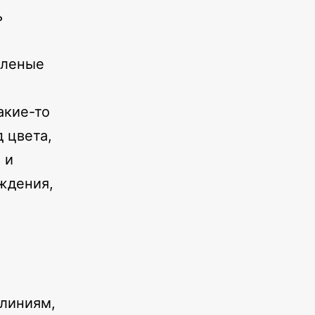
ь
еленые
акие-то
д цвета,
 и
ждения,
 линиям,