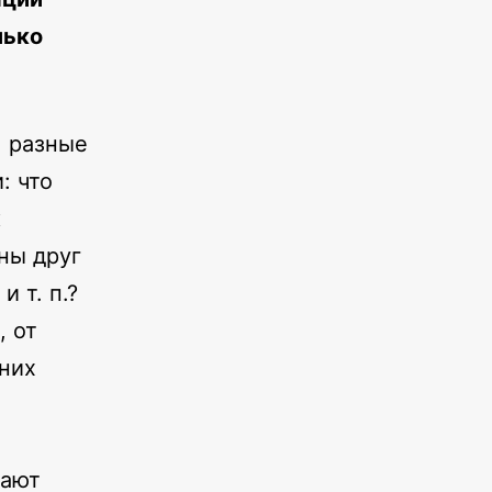
лько
, разные
: что
к
ны друг
 т. п.?
, от
них
нают