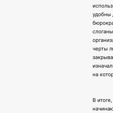
использ
удобны 
бюрокра
слоганы
организ
черты л
закрыва
изначал
на кото
В итоге
начинаю