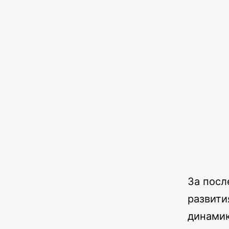
За посл
развити
динамик