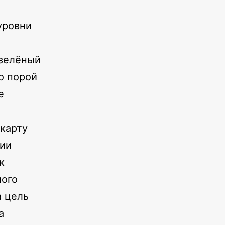
уровни
 зелёный
то порой
е
 карту
рии
к
мого
а цель
а