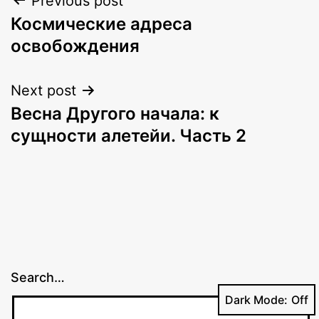
Post
Previous post
Космические адреса
navigation
освобождения
Next post
Весна Другого начала: к
сущности алетейи. Часть 2
Search…
Dark Mode: