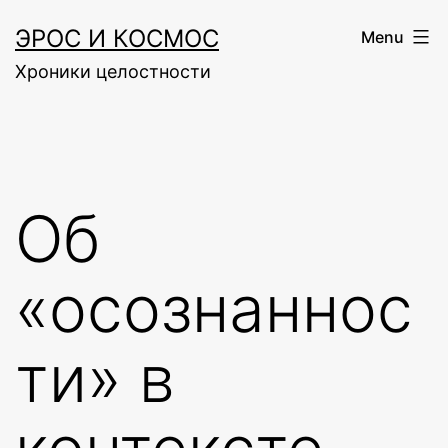
Skip
ЭРОС И КОСМОС
Menu
to
Хроники целостности
content
Об
«осознаннос
ти» в