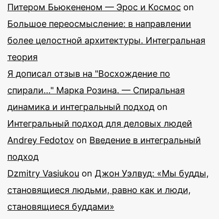
Питером Бьюкененом — Эрос и Космос
on
Большое переосмысление: в направлении
более целостной архитектуры. Интегральная
теория
Я дописал отзыв на "Восхождение по
спирали…" Марка Розина. — Спиральная
динамика и интегральный подход
on
Интегральный подход для деловых людей
Andrey Fedotov
on
Введение в интегральный
подход
Dzmitry Vasiukou
on
Джон Уэлвуд: «Мы будды,
становящиеся людьми, равно как и люди,
становящиеся буддами»