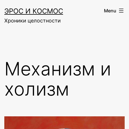
Skip
ЭРОС И КОСМОС
Menu
to
Хроники целостности
content
Механизм и
холизм