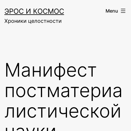
Skip
ЭРОС И КОСМОС
Menu
to
Хроники целостности
content
Манифест
постматериа
листической