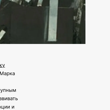
жу
 Марка
тупным
звивать
оции и