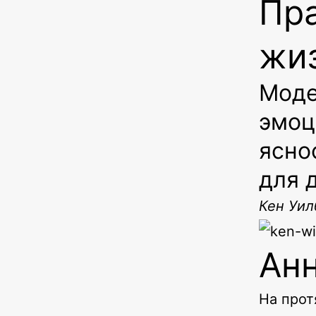
Пра
жи
Моде
эмоц
ясно
для 
Кен Уил
Ан
На прот