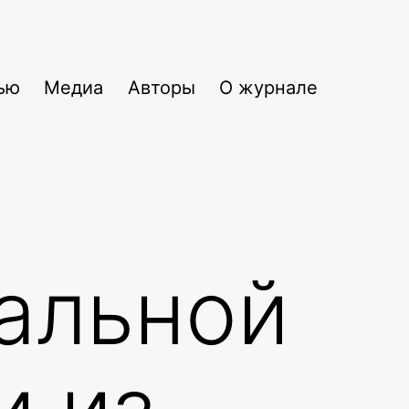
ью
Медиа
Авторы
О журнале
альной
и из