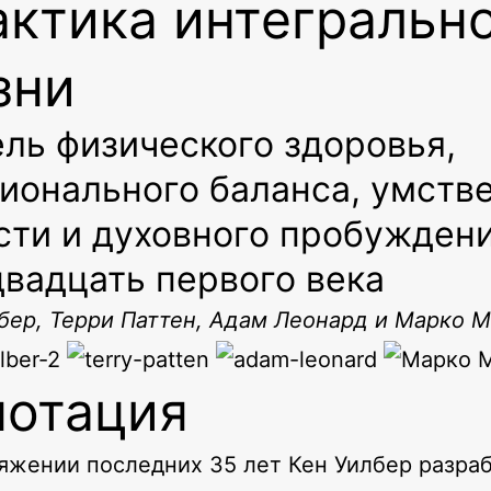
ктика интегральн
зни
ль физического здоровья,
ионального баланса, умств
сти и духовного пробужден
двадцать первого века
бер, Терри Паттен, Адам Леонард и Марко 
нотация
яжении последних 35 лет Кен Уилбер разра