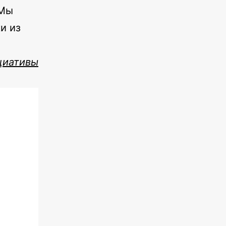
 Мы
и из
циативы