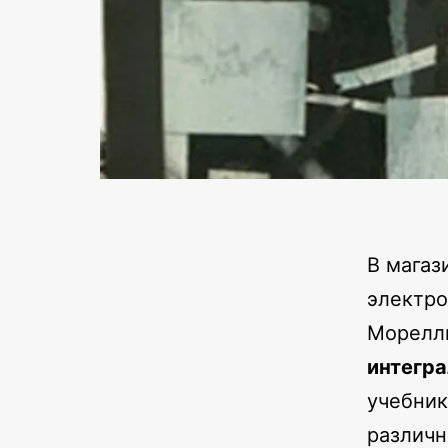
В магаз
электро
Морелли
интегр
учебник
различн