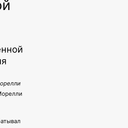
ой
енной
ия
Морелли
батывал