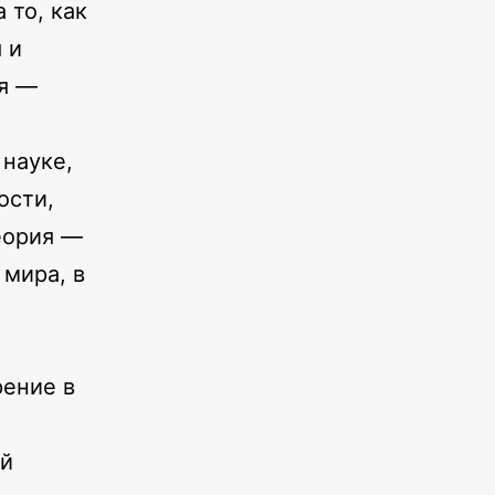
 то, как
 и
ая —
науке,
ости,
еория —
мира, в
ение в
ый