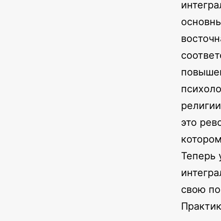
интегра
основны
восточн
соответ
повышен
психоло
религии
это рев
которо
Теперь 
интегра
свою по
Практик