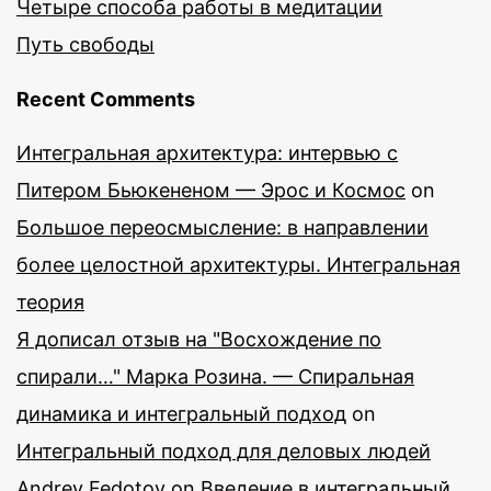
Четыре способа работы в медитации
Путь свободы
Recent Comments
Интегральная архитектура: интервью с
Питером Бьюкененом — Эрос и Космос
on
Большое переосмысление: в направлении
более целостной архитектуры. Интегральная
теория
Я дописал отзыв на "Восхождение по
спирали…" Марка Розина. — Спиральная
динамика и интегральный подход
on
Интегральный подход для деловых людей
Andrey Fedotov
on
Введение в интегральный