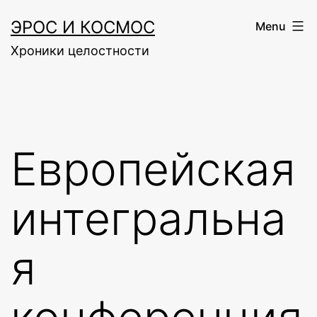
Skip
ЭРОС И КОСМОС
Menu
to
Хроники целостности
content
Европейская
интегральна
я