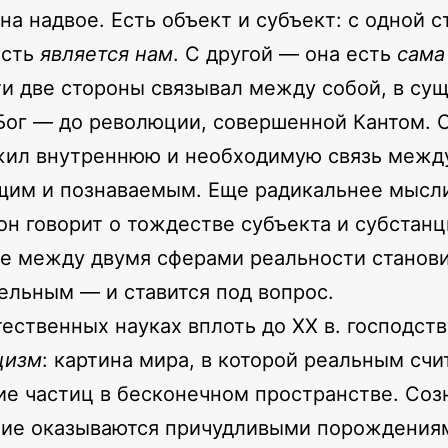
на надвое. Есть объект и субъект: с одной с
ость
является нам
. С другой — она есть
сама
ти две стороны связывал между собой, в су
Бог — до революции, совершенной Кантом. 
жил внутреннюю и необходимую связь межд
щим и познаваемым. Еще радикальнее мысл
 он говорит о тождестве субъекта и субстанц
е между двумя сферами реальности станов
ельным — и ставится под вопрос.
тественных науках вплоть до XX в. господст
цизм
: картина мира, в которой реальным счи
е частиц в бесконечном пространстве. Соз
ие оказываются причудливыми порождения