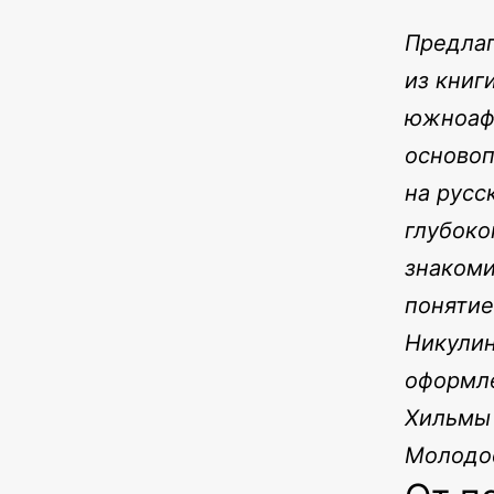
Предлаг
из книг
южноафр
основоп
на русс
глубоко
знакоми
понятие
Никулин
оформле
Хильмы 
Молодос