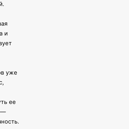
й.
м
вая
а и
вует
ов уже
с,
ть ее
 —
чность.