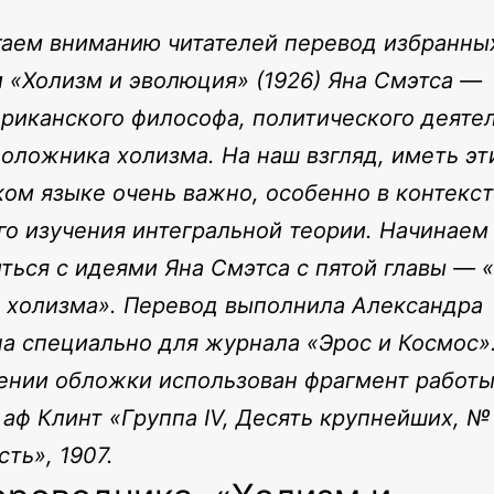
аем вниманию читателей перевод избранных
и «Холизм и эволюция» (1926) Яна Смэтса —
иканского философа, политического деятел
оложника холизма. На наш взгляд, иметь эт
ком языке очень важно, особенно в контекс
го изучения интегральной теории. Начинаем
ться с идеями Яна Смэтса с пятой главы —
 холизма». Перевод выполнила Александра
а специально для журнала «Эрос и Космос».
нии обложки использован фрагмент работ
аф Клинт «Группа IV, Десять крупнейших, №
ть», 1907.