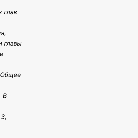
 глав
я,
и главы
те
 «Общее
 В
ы
 3,