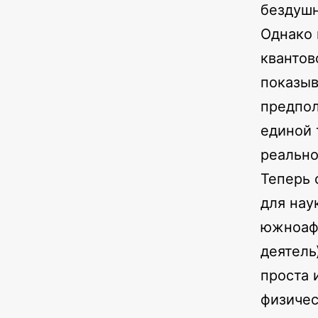
бездушн
Однако 
квантов
показыв
предпол
единой 
реально
Теперь 
для нау
южноафр
деятель
проста 
физичес