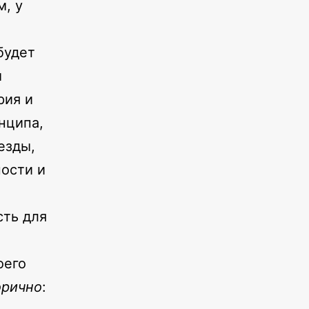
м, у
будет
м
рия и
нципа,
езды,
ости и
сть для
оего
орично
: