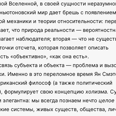
ой Вселенной, в своей сущности неразумно
ньютоновский мир дает брешь с появление
ой механики и теории относительности: пер
ает, что природа реальности — вероятностн
агает наблюдателя; вторая — что не сущест
точки отсчета, которая позволяет описать
сть «объективно», «как она есть».
связь субъекта и объекта — проблема и выз
ки. Именно в это переломное время Ян Смэт
иканский философ (а также политический
), формулирует свою концепцию
холизма.
Су
и элегантна: мы всегда познаем нечто
целое
кие системы, живых существ, общества, ли