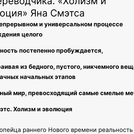
ереводчика. «Холизм и
юция» Яна Смэтса
епрерывном и универсальном процессе
дения целого
ность постепенно пробуждается,
аивая из бедного, пустого, никчемного ве
ачных начальных этапов
ный мир, превосходящий самые смелые ме
этс. Холизм и эволюция
опейца раннего Нового времени реальность