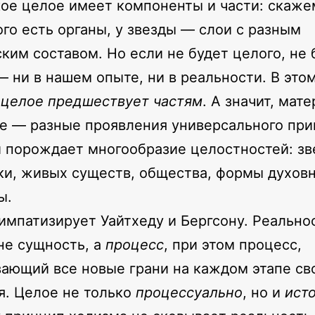
кое целое имеет компоненты и части: скаже
го есть органы, у звезды — слои с разным
ким составом. Но если не будет целого, не 
— ни в нашем опыте, ни в реальности. В это
е
целое предшествует частям
. А значит, мате
е — разные проявления универсального при
 порождает многообразие целостностей: зв
ки, живых существ, общества, формы духовн
ы.
импатизирует Уайтхеду и Бергсону. Реально
не сущность, а
процесс
, при этом процесс,
ающий все новые грани на каждом этапе св
я. Целое не только
процессуально
, но и
ист