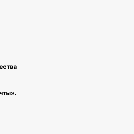
щества
чты».