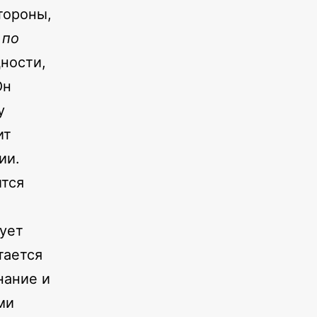
тороны,
 по
щности,
Он
у
ит
ии.
ится
вует
тается
нание и
ми