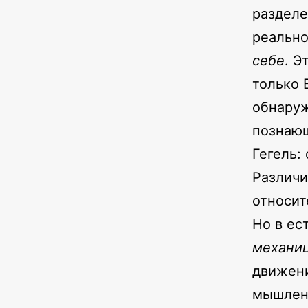
разделе
реальн
себе
. Э
только 
обнару
познаю
Гегель:
Различи
относит
Но в ес
механи
движени
мышлен