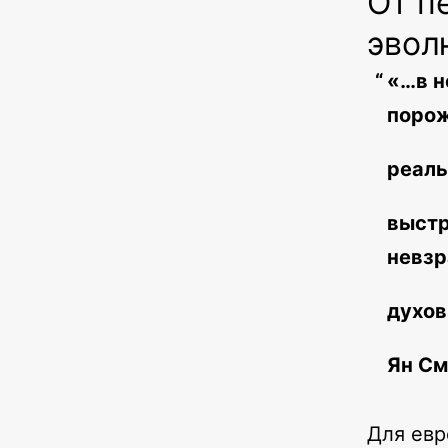
От п
эвол
«…в н
порож
реаль
выстр
невзр
духов
Ян См
Для евр