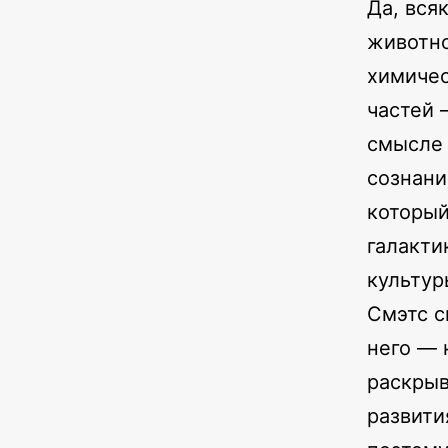
Да, вся
животно
химичес
частей 
смысл
сознани
который
галакти
культур
Смэтс с
него — 
раскрыв
развити