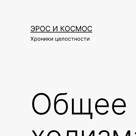
Skip
to
content
ЭРОС И КОСМОС
Хроники целостности
Общее 
холизм