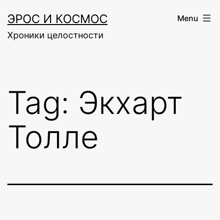
Skip
ЭРОС И КОСМОС
Menu
to
Хроники целостности
content
Tag:
Экхарт
Толле