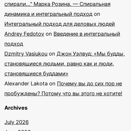
спирали…" Марка Розина. — Спиральная
динамика и интегральный подход
on
Интегральный подход для деловых людей
Andrey Fedotov
on
Введение в интегральный
подход
Dzmitry Vasiukou
on
Джон Уэлвуд: «Мы будды,
становящиеся людьми, равно как и люди,
становящиеся буддами»
Alexander Lakota
on
Почему вы до сих пор не
пробуждены? Потому что вы этого не хотите!
Archives
July 2026