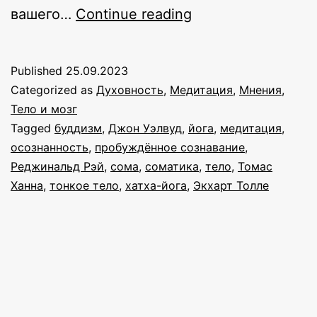
Обживая
вашего…
Continue reading
тело
изнутри:
Published
25.09.2023
о
Categorized as
Духовность
,
Медитация
,
Мнения
,
соматике,
Тело и мозг
Tagged
буддизм
,
Джон Уэлвуд
,
йога
,
медитация
,
йоге
осознанность
,
пробуждённое сознавание
,
и
Реджинальд Рэй
,
сома
,
соматика
,
тело
,
Томас
медитации
Ханна
,
тонкое тело
,
хатха-йога
,
Экхарт Толле