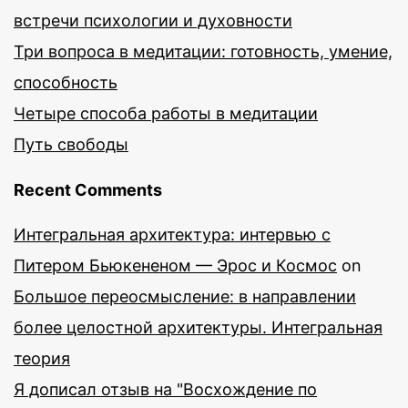
встречи психологии и духовности
Три вопроса в медитации: готовность, умение,
способность
Четыре способа работы в медитации
Путь свободы
Recent Comments
Интегральная архитектура: интервью с
Питером Бьюкененом — Эрос и Космос
on
Большое переосмысление: в направлении
более целостной архитектуры. Интегральная
теория
Я дописал отзыв на "Восхождение по