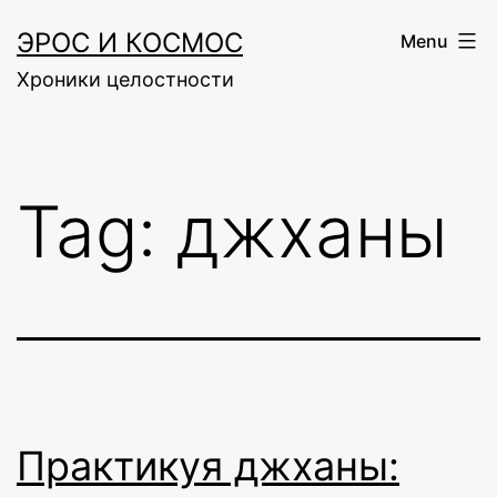
Skip
ЭРОС И КОСМОС
Menu
to
Хроники целостности
content
Tag:
джханы
Практикуя джханы: