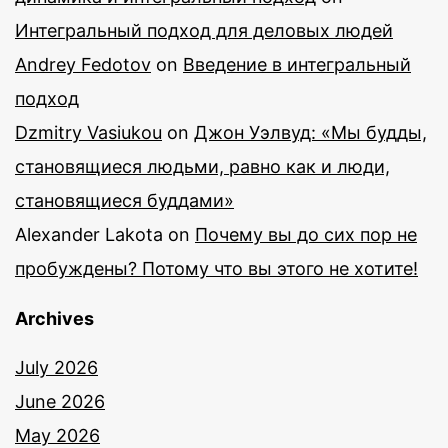
Интегральный подход для деловых людей
Andrey Fedotov
on
Введение в интегральный
подход
Dzmitry Vasiukou
on
Джон Уэлвуд: «Мы будды,
становящиеся людьми, равно как и люди,
становящиеся буддами»
Alexander Lakota
on
Почему вы до сих пор не
пробуждены? Потому что вы этого не хотите!
Archives
July 2026
June 2026
May 2026