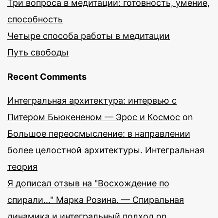
Три вопроса в медитации: готовность, умение,
способность
Четыре способа работы в медитации
Путь свободы
Recent Comments
Интегральная архитектура: интервью с
Питером Бьюкененом — Эрос и Космос
on
Большое переосмысление: в направлении
более целостной архитектуры. Интегральная
теория
Я дописал отзыв на "Восхождение по
спирали…" Марка Розина. — Спиральная
динамика и интегральный подход
on